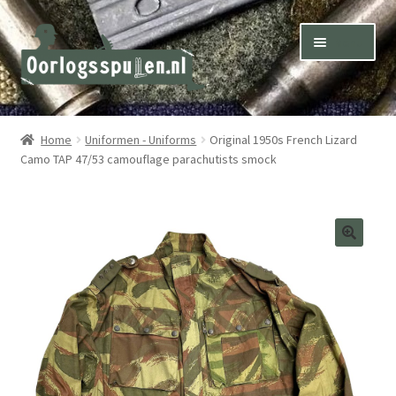
Skip
Skip
Menu
to
to
navigation
content
Winkel – Shop
Home
Uniformen - Uniforms
Original 1950s French Lizard
Camo TAP 47/53 camouflage parachutists smock
Over ons – About us
Inkoop – Purchase
Contact
Terms & Conditions – Shipping & Delivery