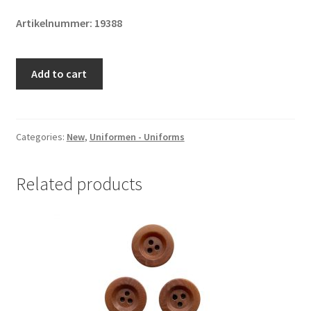
Artikelnummer: 19388
Original
Add to cart
1950s
French
Lizard
Camo
Categories:
New
,
Uniformen - Uniforms
TAP
47/53
Related products
camouflage
parachutists
smock
quantity