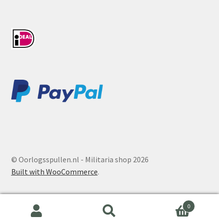
© Oorlogsspullen.nl - Militaria shop 2026
Built with WooCommerce
.
0
Search
Search