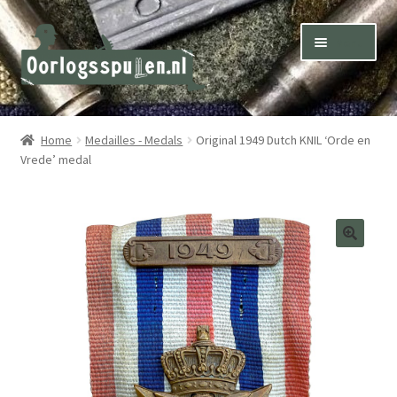
Skip
Skip
Menu
to
to
navigation
content
Winkel – Shop
Home
Medailles - Medals
Original 1949 Dutch KNIL ‘Orde en
Vrede’ medal
Over ons – About us
Inkoop – Purchase
Contact
Terms & Conditions – Shipping & Delivery