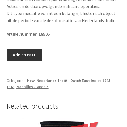
Acties en de daaropvolgende militaire operaties.
Dit type medaille vormt een belangrijk historisch object
uit de periode van de dekolonisatie van Nederlands-Indië.
Artikelnummer: 18505
Original
Add to cart
1949
Dutch
KNIL
'Orde
Categories:
New
,
Nederlands-Indië - Dutch East Indies 1945-
1949
,
Medailles - Medals
en
Vrede'
medal
Related products
quantity