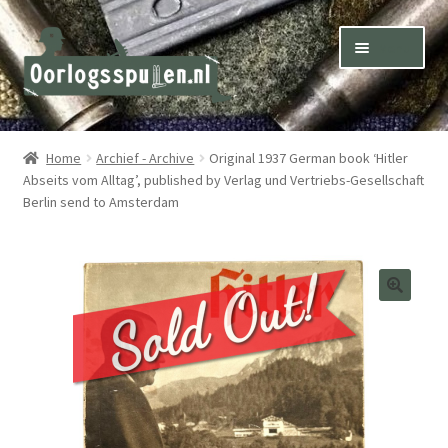
Skip
Skip
Menu
to
to
navigation
content
Winkel – Shop
Home
Archief - Archive
Original 1937 German book ‘Hitler
Abseits vom Alltag’, published by Verlag und Vertriebs-Gesellschaft
Over ons – About us
Berlin send to Amsterdam
Inkoop – Purchase
Contact
Terms & Conditions – Shipping & Delivery