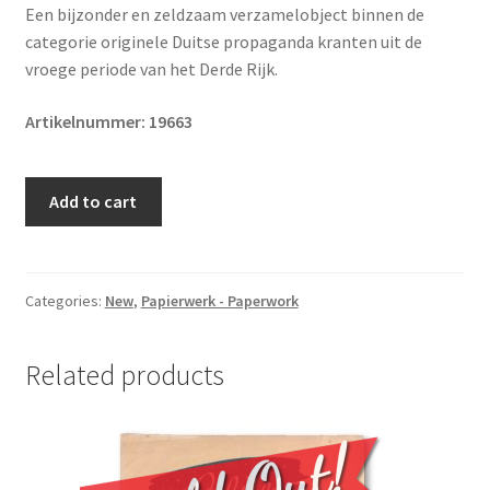
Een bijzonder en zeldzaam verzamelobject binnen de
categorie originele Duitse propaganda kranten uit de
vroege periode van het Derde Rijk.
Artikelnummer: 19663
Original
Add to cart
1933
German
NSBO
newspaper
Categories:
New
,
Papierwerk - Paperwork
from
Munich
Related products
featuring
anti-
bank,
anti-