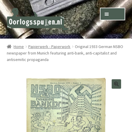
Skip
Skip
Menu
to
to
navigation
content
Winkel – Shop
Home
Papierwerk - Paperwork
Original 1933 German NSBO
newspaper from Munich featuring anti-bank, anti-capitalist and
Over ons – About us
antisemitic propaganda
Inkoop – Purchase
Contact
Terms & Conditions – Shipping & Delivery