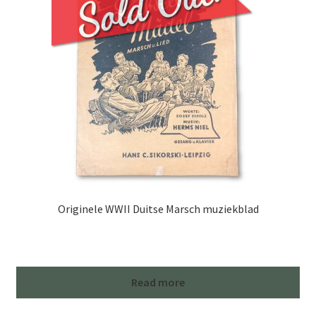
capitalist
and
antisemitic
propaganda
quantity
Originele WWII Duitse Marsch muziekblad
Read more