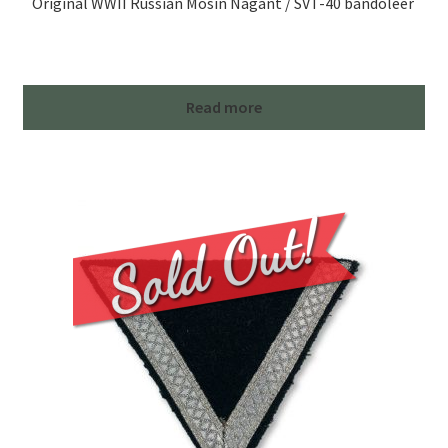
Original WWII Russian Mosin Nagant / SVT-40 bandoleer
Read more