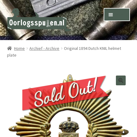
Skip
Skip
Menu
to
to
navigation
content
Winkel – Shop
Home
Archief - Archive
Original 1894 Dutch KNIL helmet
plate
Over ons – About us
Inkoop – Purchase
Contact
Terms & Conditions – Shipping & Delivery