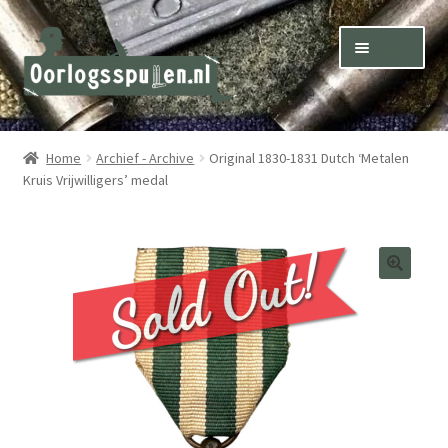
Skip
Skip
Menu
to
to
navigation
content
Winkel – Shop
Home
Archief - Archive
Original 1830-1831 Dutch ‘Metalen
Kruis Vrijwilligers’ medal
Over ons – About us
Inkoop – Purchase
Contact
Terms & Conditions – Shipping & Delivery